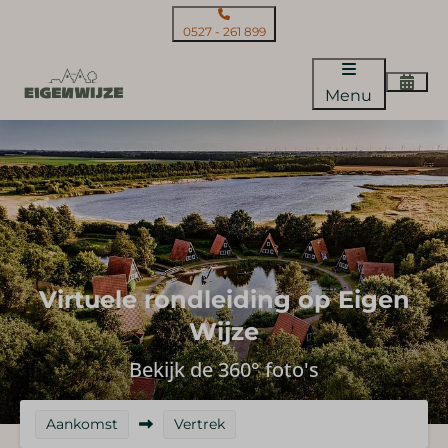
0527 - 261 899
Menu
Virtuele rondleiding op Eigen
Wijze
Bekijk de 360° foto's
Aankomst
Vertrek