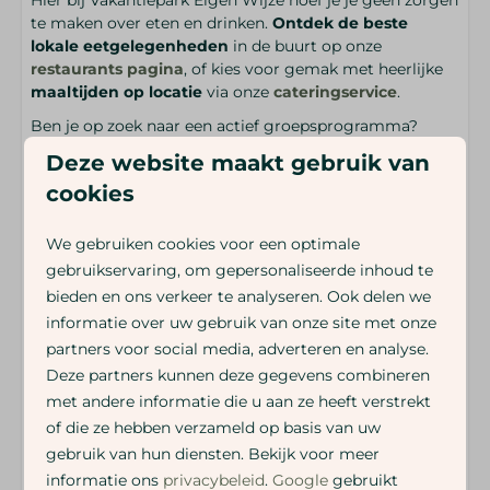
te maken over eten en drinken.
Ontdek de beste
lokale eetgelegenheden
in de buurt op onze
restaurants pagina
, of kies voor gemak met heerlijke
maaltijden op locatie
via onze
cateringservice
.
Ben je op zoek naar een actief groepsprogramma?
Bekijk dan de mogelijkheden voor een
uniek en
Deze website maakt gebruik van
uitdagend teamuitje
op onze
teamuitjes pagina
en
cookies
plan een onvergetelijke ervaring met je groep!
We gebruiken cookies voor een optimale
Vakantiepark Eigen Wijze
biedt de perfecte
gebruikservaring, om gepersonaliseerde inhoud te
groepsaccommodatie voor 60 personen
, met ruime
bieden en ons verkeer te analyseren. Ook delen we
vakantiehuisjes
en een grote zaal voor
groepsactiviteiten. Geniet van de natuur, diverse
informatie over uw gebruik van onze site met onze
activiteiten en de rust van het park. Of het nu voor
partners voor social media, adverteren en analyse.
zakelijke evenementen
,
teamuitjes
,
bruiloften
of een
Deze partners kunnen deze gegevens combineren
gezellig vriendenweekend is, ons park biedt alles wat je
met andere informatie die u aan ze heeft verstrekt
nodig hebt.
of die ze hebben verzameld op basis van uw
gebruik van hun diensten. Bekijk voor meer
Aankomsttijd: 15.00 uur
informatie ons
privacybeleid
.
Google
gebruikt