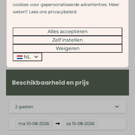
Vertrektijd: 10.00 uur
cookies voor gepersonaliseerde advertenties. Meer
Boek nu je verblijf bij Vakantiepark Eigen Wijze en
weten? Lees ons privacybeleid.
ervaar de ideale groepsaccommodatie voor jouw
volgende uitje!
Alles accepteren
Zelf instellen
Energielabel:
Weigeren
NL
Beschikbaarheid en prijs
2 gasten
ma
10-08-2026
za
15-08-2026